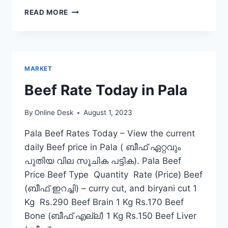
BEEF
READ MORE
RATE
TODAY
IN
MUVATTUPUZHA
MARKET
Beef Rate Today in Pala
By
Online Desk
August 1, 2023
Pala Beef Rates Today – View the current
daily Beef price in Pala ( ബീഫ് ഏറ്റവും
പുതിയ വില സൂചിക പട്ടിക). Pala Beef
Price Beef Type Quantity Rate (Price) Beef
(ബീഫ് ഇറച്ചി) – curry cut, and biryani cut 1
Kg Rs.290 Beef Brain 1 Kg Rs.170 Beef
Bone (ബീഫ് എല്ല്) 1 Kg Rs.150 Beef Liver