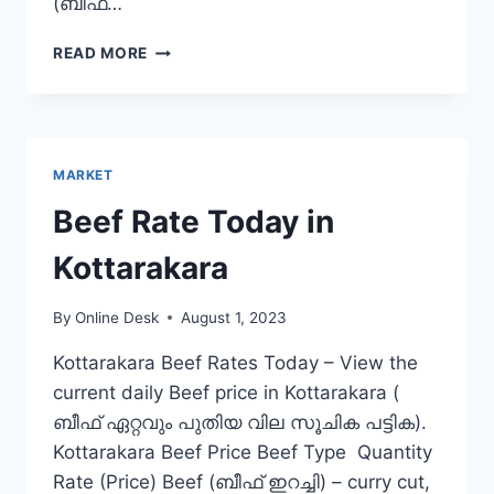
(ബീഫ്…
BEEF
READ MORE
RATE
TODAY
IN
PALA
MARKET
Beef Rate Today in
Kottarakara
By
Online Desk
August 1, 2023
Kottarakara Beef Rates Today – View the
current daily Beef price in Kottarakara (
ബീഫ് ഏറ്റവും പുതിയ വില സൂചിക പട്ടിക).
Kottarakara Beef Price Beef Type Quantity
Rate (Price) Beef (ബീഫ് ഇറച്ചി) – curry cut,