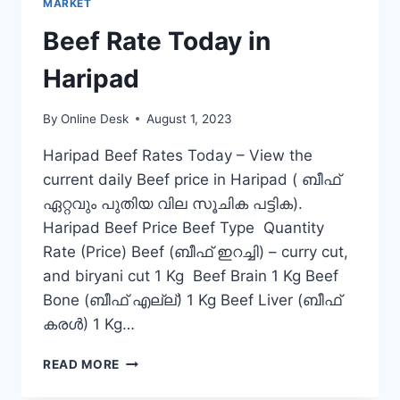
MARKET
Beef Rate Today in
Haripad
By
Online Desk
August 1, 2023
Haripad Beef Rates Today – View the
current daily Beef price in Haripad ( ബീഫ്
ഏറ്റവും പുതിയ വില സൂചിക പട്ടിക).
Haripad Beef Price Beef Type Quantity
Rate (Price) Beef (ബീഫ് ഇറച്ചി) – curry cut,
and biryani cut 1 Kg Beef Brain 1 Kg Beef
Bone (ബീഫ് എല്ല്) 1 Kg Beef Liver (ബീഫ്
കരൾ) 1 Kg…
BEEF
READ MORE
RATE
TODAY