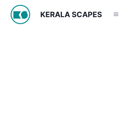
Skip
to
KERALA SCAPES
content