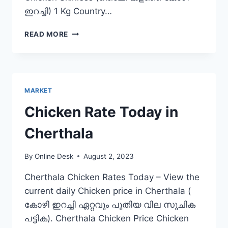
ഇറച്ചി) 1 Kg Country…
CHICKEN
READ MORE
RATE
TODAY
IN
NILAMBUR
MARKET
Chicken Rate Today in
Cherthala
By
Online Desk
August 2, 2023
Cherthala Chicken Rates Today – View the
current daily Chicken price in Cherthala (
കോഴി ഇറച്ചി ഏറ്റവും പുതിയ വില സൂചിക
പട്ടിക). Cherthala Chicken Price Chicken