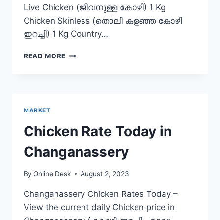
Live Chicken (ജീവനുള്ള കോഴി) 1 Kg
Chicken Skinless (തൊലി കളഞ്ഞ കോഴി
ഇറച്ചി) 1 Kg Country…
CHICKEN
READ MORE
RATE
TODAY
IN
PAYYOLI
MARKET
Chicken Rate Today in
Changanassery
By
Online Desk
August 2, 2023
Changanassery Chicken Rates Today –
View the current daily Chicken price in