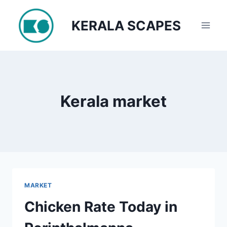
Skip
to
KERALA SCAPES
content
Kerala market
MARKET
Chicken Rate Today in