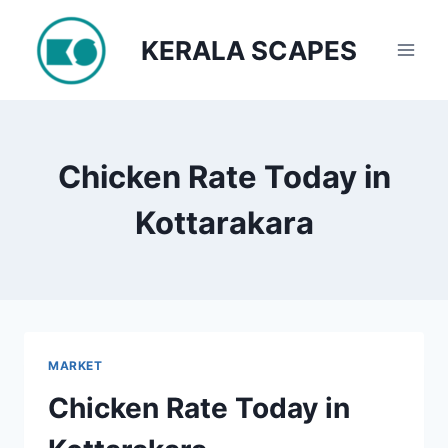
Skip
to
KERALA SCAPES
content
Chicken Rate Today in
Kottarakara
MARKET
Chicken Rate Today in