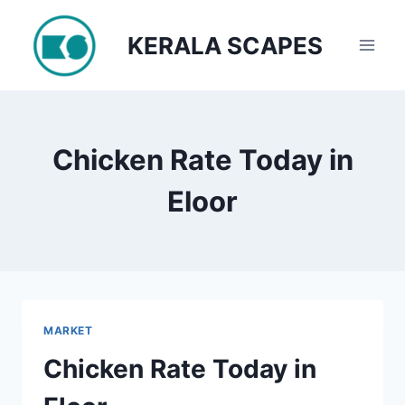
Skip
to
KERALA SCAPES
content
Chicken Rate Today in
Eloor
MARKET
Chicken Rate Today in