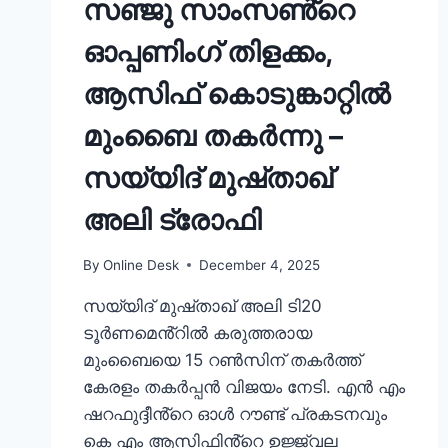
സഞ്ജു സാംസൺ്റെ
ഓപ്പണിംഗ് തിളക്കം,
ആസിഫ് കൊടുങ്കാറ്റിൽ
മുംബൈ തകർന്നു –
സയ്യിദ് മുഷ്താഖ്
അലി ട്രോഫി
By
Online Desk
December 4, 2025
സയ്യിദ് മുഷ്താഖ് അലി ടി20
ടൂർണമെൻ്റിൽ കരുത്തരായ
മുംബൈയെ 15 റൺസിന് തകർത്ത്
കേരളം തകർപ്പൻ വിജയം നേടി. എൻ എം
ഷറഫുദ്ദീൻ്റെ ഓൾ റൗണ്ട് പ്രകടനവും
കെ എം ആസിഫിൻ്റെ ഉജ്ജ്വല