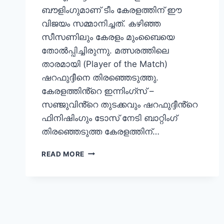
ബൗളിംഗുമാണ് ടീം കേരളത്തിന് ഈ
വിജയം സമ്മാനിച്ചത്. കഴിഞ്ഞ
സീസണിലും കേരളം മുംബൈയെ
തോൽപ്പിച്ചിരുന്നു. മത്സരത്തിലെ
താരമായി (Player of the Match)
ഷറഫുദ്ദീനെ തിരഞ്ഞെടുത്തു.
കേരളത്തിൻ്റെ ഇന്നിംഗ്സ് –
സഞ്ജുവിൻ്റെ തുടക്കവും ഷറഫുദ്ദീൻ്റെ
ഫിനിഷിംഗും ടോസ് നേടി ബാറ്റിംഗ്
തിരഞ്ഞെടുത്ത കേരളത്തിന്…
സഞ്ജു
READ MORE
സാംസൺ്റെ
ഓപ്പണിംഗ്
തിളക്കം,
ആസിഫ്
കൊടുങ്കാറ്റിൽ
മുംബൈ